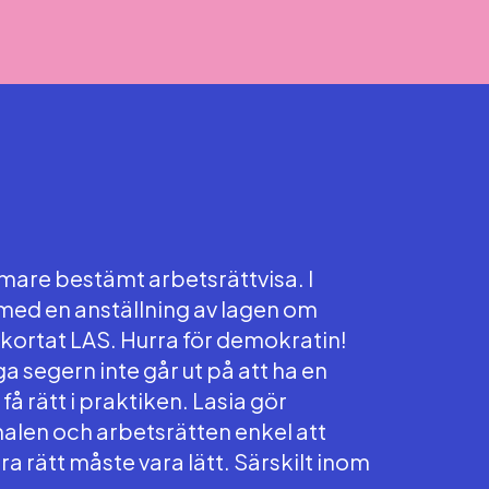
ärmare bestämt arbetsrättvisa. I
 med en anställning av lagen om
rkortat LAS. Hurra för demokratin!
iga segern inte går ut på att ha en
t få rätt i praktiken. Lasia gör
alen och arbetsrätten enkel att
göra rätt måste vara lätt. Särskilt inom