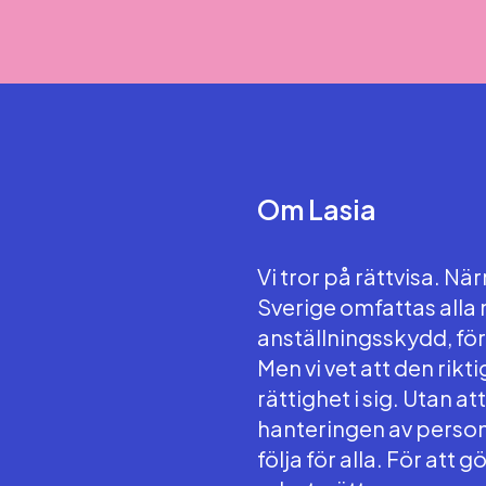
Om Lasia
Vi tror på rättvisa. N
Sverige omfattas alla
anställningsskydd, fö
Men vi vet att den rikt
rättighet i sig. Utan at
hanteringen av person
följa för alla. För att 